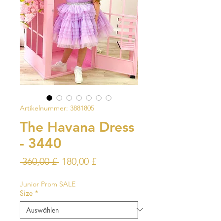
Artikelnummer: 3881805
The Havana Dress
- 3440
Standardpreis
Sale-
 360,00 £ 
180,00 £
Preis
Junior Prom SALE
Size
*